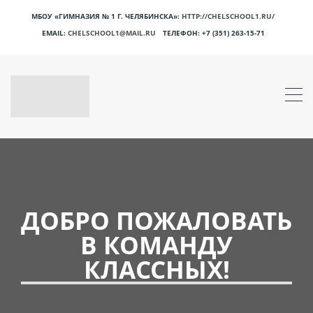
МБОУ «ГИМНАЗИЯ № 1 Г. ЧЕЛЯБИНСКА»:
HTTP://CHELSCHOOL1.RU/
EMAIL:
CHELSCHOOL1@MAIL.RU
ТЕЛЕФОН:
+7 (351) 263-15-71
ДОБРО ПОЖАЛОВАТЬ
В КОМАНДУ
КЛАССНЫХ!