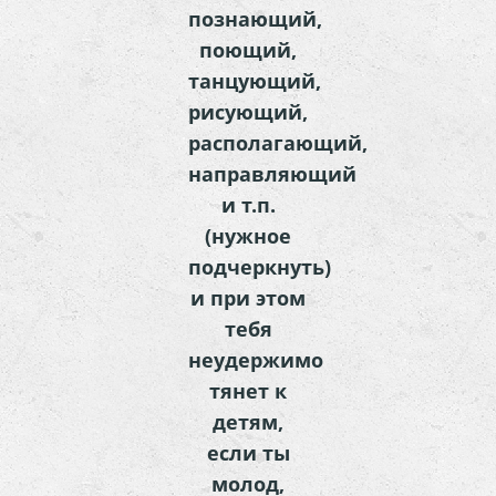
познающий,
поющий,
танцующий,
рисующий,
располагающий,
направляющий
и т.п.
(нужное
подчеркнуть)
и при этом
тебя
неудержимо
тянет к
детям,
если ты
молод,